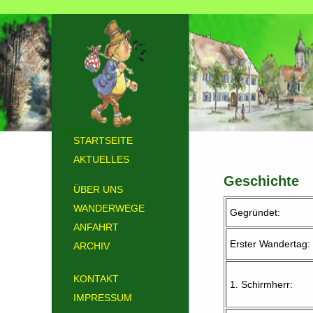
STARTSEITE
AKTUELLES
Geschichte
ÜBER UNS
WANDERWEGE
Gegründet:
ANFAHRT
Erster Wandertag:
ARCHIV
KONTAKT
1. Schirmherr:
IMPRESSUM